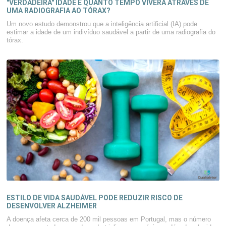
"VERDADEIRA" IDADE E QUANTO TEMPO VIVERÁ ATRAVÉS DE
UMA RADIOGRAFIA AO TÓRAX?
Um novo estudo demonstrou que a inteligência artificial (IA) pode
estimar a idade de um indivíduo saudável a partir de uma radiografia do
tórax.
ESTILO DE VIDA SAUDÁVEL PODE REDUZIR RISCO DE
DESENVOLVER ALZHEIMER
A doença afeta cerca de 200 mil pessoas em Portugal, mas o número