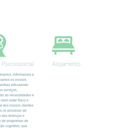
 Psicossocial
Alojamento
hamos, informamos e
hamos os nossos
amílias articulando
s serviços,
do as necessidades e
 bem estar físico e
l dos nossos clientes.
os no processo de
o das doenças e
 de programas de
ção cognitiva, que