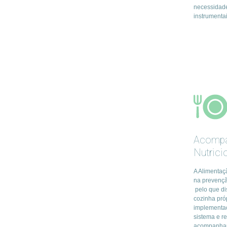
necessidade
instrumentai
Acomp
Nutrici
A Alimentaçã
na prevenç
pelo que d
cozinha pró
implementaç
sistema e r
acompanha