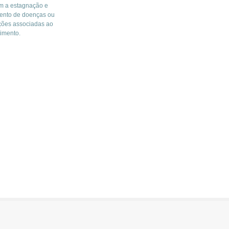
m a estagnação e
ento de doenças ou
ções associadas ao
imento.