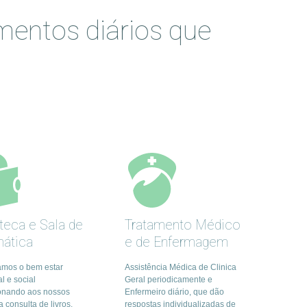
mentos diários que
oteca e Sala de
Tratamento Médico
mática
e de Enfermagem
mos o bem estar
Assistência Médica de Clinica
l e social
Geral periodicamente e
onando aos nossos
Enfermeiro diário, que dão
a consulta de livros,
respostas individualizadas de