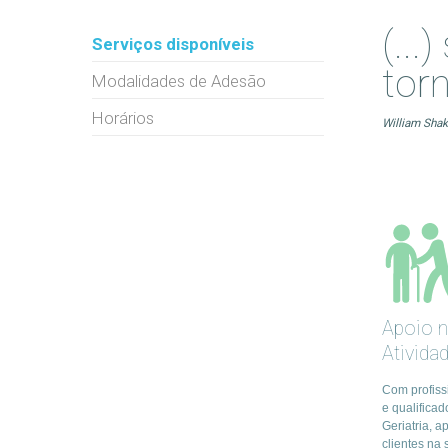
(..
Serviços disponíveis
tor
Modalidades de Adesão
Horários
William Sha
Apoio 
Ativida
Com profiss
e qualifica
Geriatria, 
clientes na 