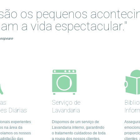
.) são os pequenos aconteci
nam a vida espectacular."
kespeare
nas
Serviço de
Bibli
des Diárias
Lavandaria
Infor
ionais experientes
Dispomos de um serviço de
Assegura
dos na área da
Lavandaria interno, garantindo
emociona
apoiamos os nossos
o tratamento cuidadoso de toda
proporci
satisfação das
a roupa dos nossos clientes.
clientes 