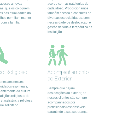
e acesso a novas
acordo com as patologias de
ias, que os coloquem
cada idoso. Proporcionamos
os das atualidades do
também acesso a consultas de
lhes permitam manter
diversas especialidades, sem
 com a família.
necessidade de deslocação, e
gestão de toda a terapêutica na
instituição.
ço Religioso
Acompanhamento
ao Exterior
amos aos nossos
cuidados espirituais,
Sempre que hajam
entemente da cultura
deslocações ao exterior, os
adições religiosas de
nossos clientes são sempre
e assistência religiosa
acompanhados por
ue solicitado.
profissionais responsáveis,
garantindo a sua segurança.