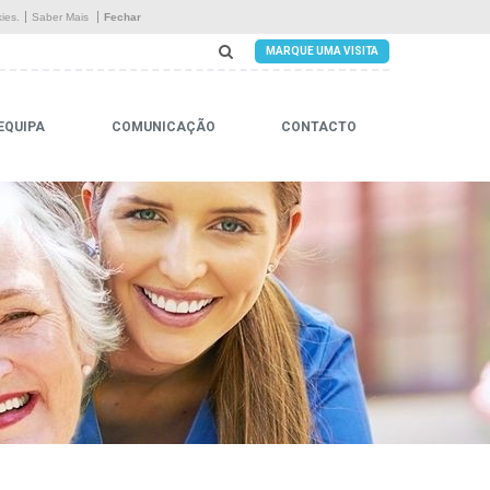
Início
ies.
Saber Mais
Fechar
MARQUE UMA VISITA
A Residência
Serviços
EQUIPA
COMUNICAÇÃO
CONTACTO
Instalações
Equipa
Comunicação
Contacto