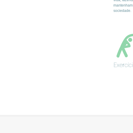
vida, fazen
mantenham 
sociedade.
Exercíc