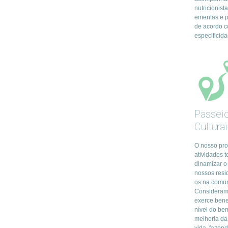
nutricionist
ementas e p
de acordo 
especificida
Passeio
Cultura
O nosso pr
atividades t
dinamizar o 
nossos resi
os na comun
Consideramo
exerce bene
nível do be
melhoria da