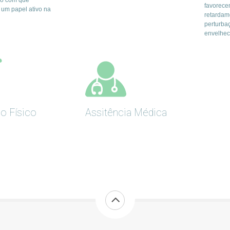
do com que
favorece
um papel ativo na
retardam
perturba
envelhec
io Físico
Assitência Médica