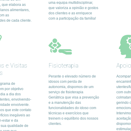
uma equipa multidisciplinar,
a, que elabora as
que valoriza a opinião e gostos
lanos alimentares,
dos clientes e as enriquece
com as
com a participação da família!
des de cada cliente.
s e Visitas
Fisioterapia
Apoio
is
Perante o elevado número de
Acompan
idosos com perda de
encamin
ograma de
autonomia, dispomos de um
utentes/f
em por objetivo
serviço de fisioterapia
com outro
dia a dia dos
Geriátrica que visa a prevenção
colmatan
dentes, envolvendo-
e a manutenção das
gerindo o
idade envolvente.
funcionalidades do idoso com
emociona
s que este contato
técnicas e exercícios que
Intervim
fícios inegáveis ao
treinem o equilíbrio dos nossos
aceitaçã
m-estar e da
clientes.
dispomos
 sua qualidade de
estimula