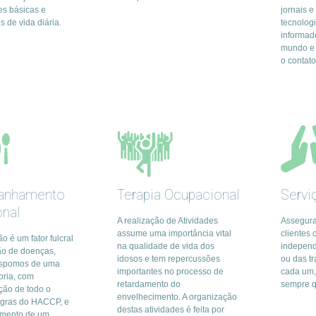
s básicas e
jornais 
s de vida diária.
tecnolog
informad
mundo e 
o contato
anhamento
Terapia Ocupacional
Servi
onal
A realização de Atividades
Assegur
assume uma importância vital
clientes 
o é um fator fulcral
na qualidade de vida dos
independ
ão de doenças,
idosos e tem repercussões
ou das tr
ispomos de uma
importantes no processo de
cada um, 
pria, com
retardamento do
sempre q
ão de todo o
envelhecimento. A organização
egras do HACCP, e
destas atividades é feita por
mento de um