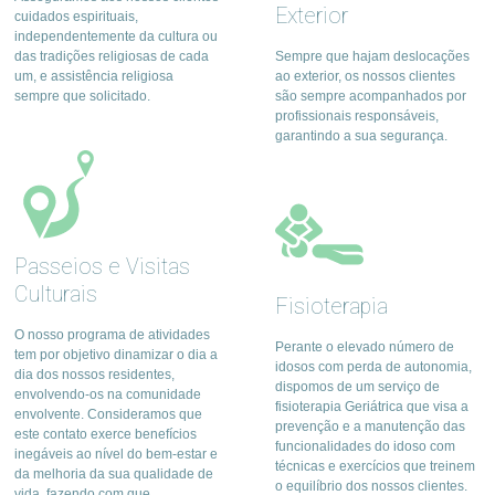
Exterior
cuidados espirituais,
independentemente da cultura ou
das tradições religiosas de cada
Sempre que hajam deslocações
um, e assistência religiosa
ao exterior, os nossos clientes
sempre que solicitado.
são sempre acompanhados por
profissionais responsáveis,
garantindo a sua segurança.
Passeios e Visitas
Culturais
Fisioterapia
O nosso programa de atividades
Perante o elevado número de
tem por objetivo dinamizar o dia a
idosos com perda de autonomia,
dia dos nossos residentes,
dispomos de um serviço de
envolvendo-os na comunidade
fisioterapia Geriátrica que visa a
envolvente. Consideramos que
prevenção e a manutenção das
este contato exerce benefícios
funcionalidades do idoso com
inegáveis ao nível do bem-estar e
técnicas e exercícios que treinem
da melhoria da sua qualidade de
o equilíbrio dos nossos clientes.
vida, fazendo com que