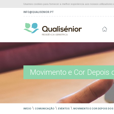
Usamos cookies para fornecer a melhor experiencia aos nossos utilizadores e
INFO@QUALISENIOR.PT
Movimento e Cor Depois 
\
\
\
INÍCIO
COMUNICAÇÃO
EVENTOS
MOVIMENTO E COR DEPOIS DOS