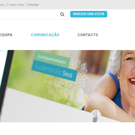
Início
ies.
Saber Mais
Fechar
MARQUE UMA VISITA
A Residência
Serviços
EQUIPA
COMUNICAÇÃO
CONTACTO
Instalações
Equipa
Comunicação
Contacto