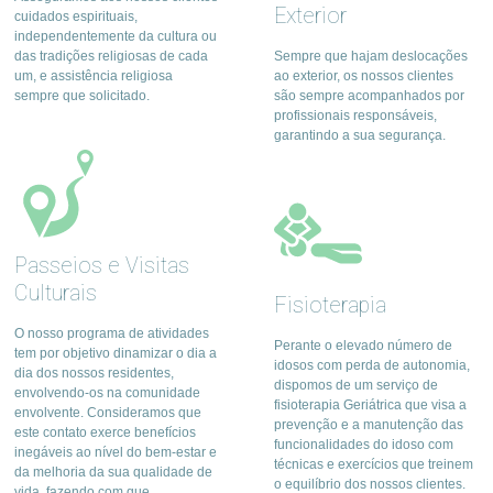
Exterior
cuidados espirituais,
independentemente da cultura ou
das tradições religiosas de cada
Sempre que hajam deslocações
um, e assistência religiosa
ao exterior, os nossos clientes
sempre que solicitado.
são sempre acompanhados por
profissionais responsáveis,
garantindo a sua segurança.
Passeios e Visitas
Culturais
Fisioterapia
O nosso programa de atividades
Perante o elevado número de
tem por objetivo dinamizar o dia a
idosos com perda de autonomia,
dia dos nossos residentes,
dispomos de um serviço de
envolvendo-os na comunidade
fisioterapia Geriátrica que visa a
envolvente. Consideramos que
prevenção e a manutenção das
este contato exerce benefícios
funcionalidades do idoso com
inegáveis ao nível do bem-estar e
técnicas e exercícios que treinem
da melhoria da sua qualidade de
o equilíbrio dos nossos clientes.
vida, fazendo com que