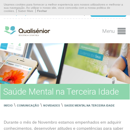
Início
Usamos cookies para fornecer a melhor experiencia aos nossos utilizadores e melhorar a
sua navegação. Ao utilizar o nosso site, voce concorda com a nossa politica de
cookies.
Saber Mais
Fechar
(+351) 910 910 474
MARQUE UMA VISITA
A Residência
Serviços
Menu
Instalações
Equipa
Comunicação
Contacto
Saúde Mental na Terceira Idade
\
\
\
INÍCIO
COMUNICAÇÃO
NOVIDADES
SAÚDE MENTAL NA TERCEIRA IDADE
Durante o mês de Novembro estamos empenhados em adquirir
conhecimentos, desenvolver atitudes e competências para saber