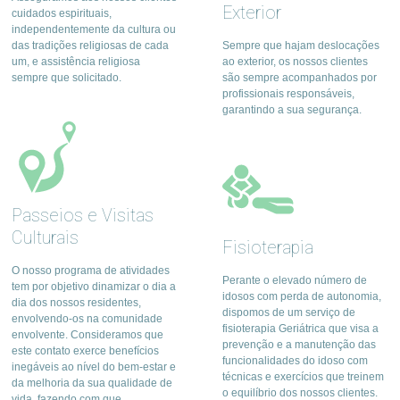
Exterior
cuidados espirituais,
independentemente da cultura ou
das tradições religiosas de cada
Sempre que hajam deslocações
um, e assistência religiosa
ao exterior, os nossos clientes
sempre que solicitado.
são sempre acompanhados por
profissionais responsáveis,
garantindo a sua segurança.
Passeios e Visitas
Culturais
Fisioterapia
O nosso programa de atividades
Perante o elevado número de
tem por objetivo dinamizar o dia a
idosos com perda de autonomia,
dia dos nossos residentes,
dispomos de um serviço de
envolvendo-os na comunidade
fisioterapia Geriátrica que visa a
envolvente. Consideramos que
prevenção e a manutenção das
este contato exerce benefícios
funcionalidades do idoso com
inegáveis ao nível do bem-estar e
técnicas e exercícios que treinem
da melhoria da sua qualidade de
o equilíbrio dos nossos clientes.
vida, fazendo com que