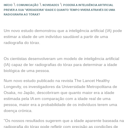
\
\
\
INÍCIO
COMUNICAÇÃO
NOVIDADES
PODERÁ A INTELIGÊNCIA ARTIFICIAL
PREVER A SUA "VERDADEIRA" IDADE E QUANTO TEMPO VIVERÁ ATRAVÉS DE UMA
RADIOGRAFIA AO TÓRAX?
Um novo estudo demonstrou que a inteligência artificial (IA) pode
estimar a idade de um indivíduo saudável a partir de uma
radiografia do tórax.
Os cientistas desenvolveram um modelo de inteligência artificial
(IA) capaz de ler radiografias do tórax para determinar a idade
biológica de uma pessoa.
Num novo estudo publicado na revista The Lancet Healthy
Longevity, os investigadores da Universidade Metropolitana de
Osaka, no Japão, descobriram que quanto maior era a idade
estimada pela IA em comparação com a idade real de uma
pessoa, maior era a probabilidade de os indivíduos terem uma
doença crónica.
"Os nossos resultados sugerem que a idade aparente baseada na
radiografia do tórax pode refletir com precisão as condições de