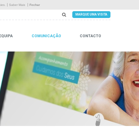
Início
ies.
Saber Mais
Fechar
MARQUE UMA VISITA
A Residência
Serviços
EQUIPA
COMUNICAÇÃO
CONTACTO
Instalações
Equipa
Comunicação
Contacto