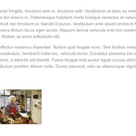
ante fringilla, tincidunt sem in, tincidunt velit. Vestibulum et diam ac me
nt dui viverra in. Pellentesque habitant morbi tristique senectus et net
smod nec tincidunt at, blandit id purus. Vestibulum ante ipsum primis in f
etra dictum lacus eget iaculis. Aliquam lacinia vehicula erat non sceler
 Nullam sit amet sollicitudin elit.
efficitur maximus imperdiet. Nullam quis feugiat nunc. Sed facilisis met
 vestibulum, hendrerit nulla nec, vehicula tortor. Curabitur pharetra est e
us, a lobortis est blandit. Fusce feugiat velit auctor ligula cursus ultrici
ibulum porttitor dictum nulla. Donec placerat, odio ac ullamcorper dign