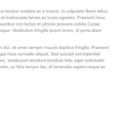
tus tempor sodales ac a mauris. In vulputate libero tellus,
us et malesuada fames ac turpis egestas. Praesent risus
aucibus orci luctus et ultrices posuere cubilia Curae;
isque. Vestibulum fringilla ipsum lorem, id porta diam
us dui, sit amet semper mauris dapibus fringilla. Praesent
get risus convallis aliquet. Sed suscipit est imperdiet
es. Vestibulum tincidunt tincidunt felis, eget sollicitudin
issim, ex felis tempor leo, id venenatis sapien neque eu