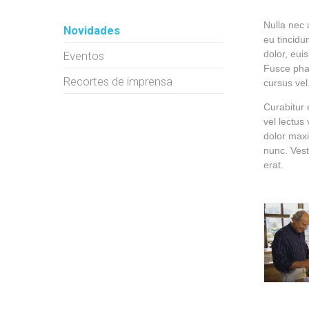
Nulla nec 
Novidades
eu tincidu
dolor, eui
Eventos
Fusce phar
Recortes de imprensa
cursus vel.
Curabitur 
vel lectus
dolor maxim
nunc. Vest
erat.