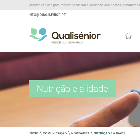
Usamos cookies para fornecer a melhor experiencia aos nossos utilizadores e
INFO@QUALISENIOR.PT
Nutrição e a idade
\
\
\
INÍCIO
COMUNICAÇÃO
NOVIDADES
NUTRIÇÃO E A IDADE