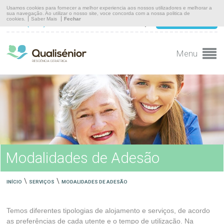
Início
Usamos cookies para fornecer a melhor experiencia aos nossos utilizadores e melhorar a
sua navegação. Ao utilizar o nosso site, voce concorda com a nossa politica de
cookies.
Saber Mais
Fechar
(+351) 910 910 474
MARQUE UMA VISITA
A Residência
Serviços
Menu
Instalações
Equipa
Comunicação
Contacto
Modalidades de Adesão
\
\
INÍCIO
SERVIÇOS
MODALIDADES DE ADESÃO
Temos diferentes tipologias de alojamento e serviços, de acordo
as preferências de cada utente e o tempo de utilização. Na