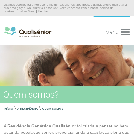
Início
Usamos cookies para fornecer a melhor experiencia aos nossos utilizadores e melhorar a
sua navegação. Ao utilizar o nosso site, voce concorda com a nossa politica de
cookies.
Saber Mais
Fechar
(+351) 910 910 474
MARQUE UMA VISITA
A Residência
Serviços
Menu
Instalações
Equipa
Comunicação
Contacto
Quem somos?
\
\
INÍCIO
A RESIDÊNCIA
QUEM SOMOS
A
Residência Geriátrica Qualisénior
foi criada a pensar no bem
estar da população senior, proporcionando a satisfação plena das