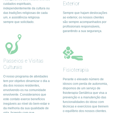
Exterior
cuidados espirituais,
independentemente da cultura ou
das tradições religiosas de cada
Sempre que hajam deslocações
um, e assistência religiosa
ao exterior, os nossos clientes
sempre que solicitado.
são sempre acompanhados por
profissionais responsáveis,
garantindo a sua segurança.
Passeios e Visitas
Culturais
Fisioterapia
O nosso programa de atividades
Perante o elevado número de
tem por objetivo dinamizar o dia a
idosos com perda de autonomia,
dia dos nossos residentes,
dispomos de um serviço de
envolvendo-os na comunidade
fisioterapia Geriátrica que visa a
envolvente. Consideramos que
prevenção e a manutenção das
este contato exerce benefícios
funcionalidades do idoso com
inegáveis ao nível do bem-estar e
técnicas e exercícios que treinem
da melhoria da sua qualidade de
o equilíbrio dos nossos clientes.
vida, fazendo com que